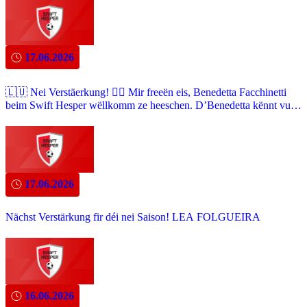
17.06.2026
🇱🇺 Nei Verstäerkung! ✍🏼 Mir freeën eis, Benedetta Facchinetti
beim Swift Hesper wëllkomm ze heeschen. D’Benedetta kënnt vum
AS Red Black/Steinsel a wäert eis Ekipp als Golkippin verstäerken.
17.06.2026
Nächst Verstärkung fir déi nei Saison! LEA FOLGUEIRA
16.06.2026