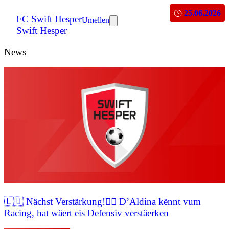
25.06.2026
FC Swift Hesper
Umellen
Swift Hesper
News
🇱🇺 Nächst Verstärkung!✍🏼 D’Aldina kënnt vum
Racing, hat wäert eis Defensiv verstäerken