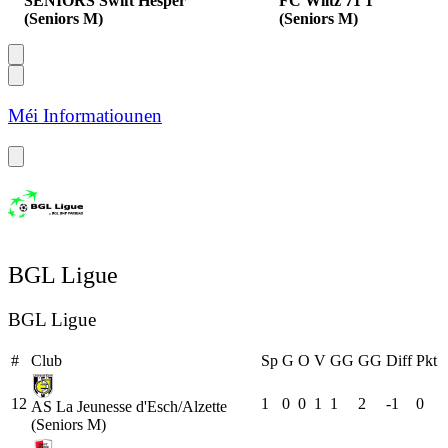
SENIORS Swift Hesper
FC Wiltz 71 1
(Seniors M)
(Seniors M)
Méi Informatiounen
BGL Ligue
BGL Ligue
#
Club
Sp
G
O
V
GG
GG
Diff
Pkt
12
1
0
0
1
1
2
-1
0
AS La Jeunesse d'Esch/Alzette
(Seniors M)