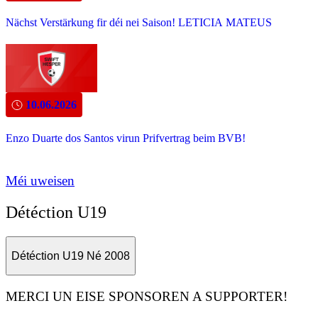
Nächst Verstärkung fir déi nei Saison! LETICIA MATEUS
10.06.2026
Enzo Duarte dos Santos virun Prifvertrag beim BVB!
Méi uweisen
Détéction U19
Détéction U19 Né 2008
MERCI UN EISE SPONSOREN A SUPPORTER!